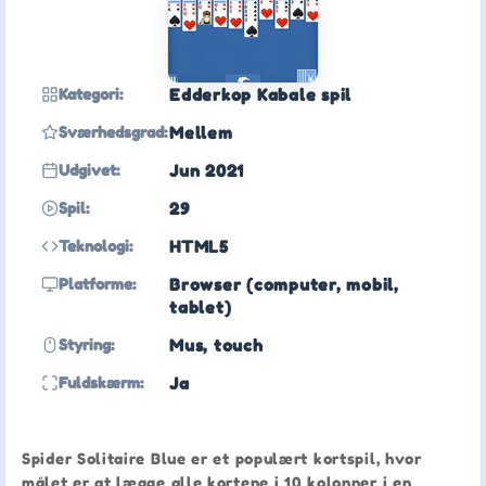
Kategori:
Edderkop Kabale spil
Sværhedsgrad:
Mellem
Udgivet:
Jun 2021
Spil:
29
Teknologi:
HTML5
Platforme:
Browser (computer, mobil,
tablet)
Styring:
Mus, touch
Fuldskærm:
Ja
Spider Solitaire Blue er et populært kortspil, hvor
målet er at lægge alle kortene i 10 kolonner i en