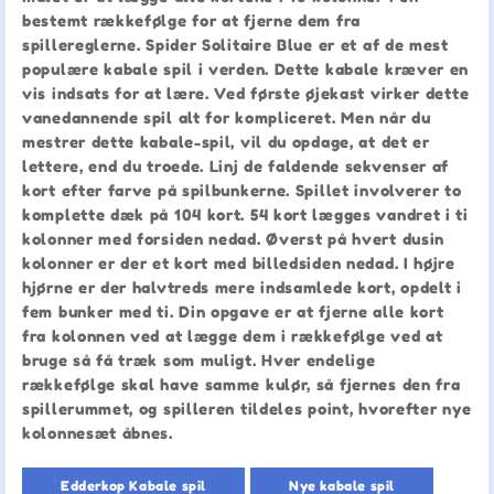
bestemt rækkefølge for at fjerne dem fra
spillereglerne. Spider Solitaire Blue er et af de mest
populære kabale spil i verden. Dette kabale kræver en
vis indsats for at lære. Ved første øjekast virker dette
vanedannende spil alt for kompliceret. Men når du
mestrer dette kabale-spil, vil du opdage, at det er
lettere, end du troede. Linj de faldende sekvenser af
kort efter farve på spilbunkerne. Spillet involverer to
komplette dæk på 104 kort. 54 kort lægges vandret i ti
kolonner med forsiden nedad. Øverst på hvert dusin
kolonner er der et kort med billedsiden nedad. I højre
hjørne er der halvtreds mere indsamlede kort, opdelt i
fem bunker med ti. Din opgave er at fjerne alle kort
fra kolonnen ved at lægge dem i rækkefølge ved at
bruge så få træk som muligt. Hver endelige
rækkefølge skal have samme kulør, så fjernes den fra
spillerummet, og spilleren tildeles point, hvorefter nye
kolonnesæt åbnes.
Edderkop Kabale spil
Nye kabale spil