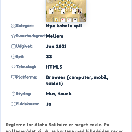
Kategori:
Nye kabale spil
Sværhedsgrad:
Mellem
Udgivet:
Jun 2021
Spil:
33
Teknologi:
HTML5
Platforme:
Browser (computer, mobil,
tablet)
Styring:
Mus, touch
Fuldskærm:
Ja
Reglerne for Aloha Solitaire er meget enkle. På
spilleområdet vil du se kortene med billedsiden nedad.