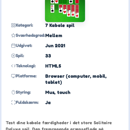
Kategori:
7 Kabale spil
Sværhedsgrad:
Mellem
Udgivet:
Jun 2021
Spil:
33
Teknologi:
HTML5
Platforme:
Browser (computer, mobil,
tablet)
Styring:
Mus, touch
Fuldskærm:
Ja
Test dine kabale færdigheder i det store Solitaire
Deluxe spil. Den fremragende grænseflade på