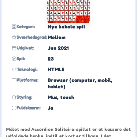
Kategori:
Nye kabale spil
Sværhedsgrad:
Mellem
Udgivet:
Jun 2021
Spil:
23
Teknologi:
HTML5
Platforme:
Browser (computer, mobil,
tablet)
Styring:
Mus, touch
Fuldskærm:
Ja
Målet med Accordion Solitaire-spillet er at kassere det
udfoldede bunke, indtil et kort er tilbage. I det