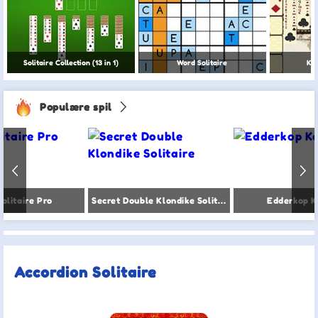
Solitaire Collection (13 in 1)
Word Solitaire
Kin
Populære spil
Solitaire Pro
Secret Double Klondike Solitaire
Edderkop K
Accordion Solitaire