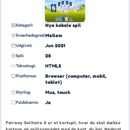
Kategori:
Nye kabale spil
Sværhedsgrad:
Mellem
Udgivet:
Jun 2021
Spil:
28
Teknologi:
HTML5
Platforme:
Browser (computer, mobil,
tablet)
Styring:
Mus, touch
Fuldskærm:
Ja
Fairway Solitaire 2 er et kortspil, hvor du skal dække
kortene på spilleområdet med de kort, du har. Nederst